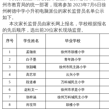
州市教育局的统一部署，现将参加 2023年7月6日徐
州树德中学小升初电脑派位的家长监督员名单公示
如下。
本次家长监督员由家长网上报名，学校根据报名
的先后顺序，选出前
2
0位家长现场监督。
序号
学生姓名
毕业学校
1
孟珈依
徐州市鼓楼小学
2
白子墨
青年路小学
3
张颢曦
徐州市民主路小学
4
高艺菲
云兴小学
5
段道睿
万科城民主小学
6
赵杜文一
徐州市求是小学
7
张梓涵
徐州万科城民主小学
8
肖玟羽
鼓楼小学